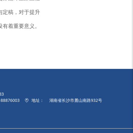
与定稿，对于提升
设有着重要意义。
83
-88876003
地址：
湖南省长沙市麓山南路932号