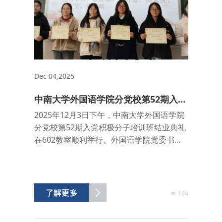
Dec 04,2025
中南大学外国语学院分党校第52期入党
积极分子培训班结业典礼顺利举行
2025年12月3日下午，中南大学外国语学院
分党校第52期入党积极分子培训班结业典礼
在602教室顺利举行。外国语学院党委书
记、分党校校长李涛出席，分党校班导师蒋
馨逸主持仪式。典礼伊始，全体学员起立奏
唱国歌。随后，蒋馨逸宣读结业学员名单，
颁发结业证书，并对顺利结业的学员们表示
104
热烈祝贺，同时也期待学员们坚守入党初
心，以饱满热情和务实行动锤炼自我，在推