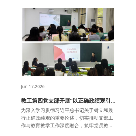
学、执教、开展早期革命探索的完整时间线
为主脉络，通过原版...
Jun 17,2026
教工第四党支部开展“以正确政绩观引
领育人实践”主题党日活动
为深入学习贯彻习近平总书记关于树立和践
行正确政绩观的重要论述，切实推动支部工
作与教育教学工作深度融合，筑牢党员教师
思想根基，立足三尺讲台践行育人使命，6