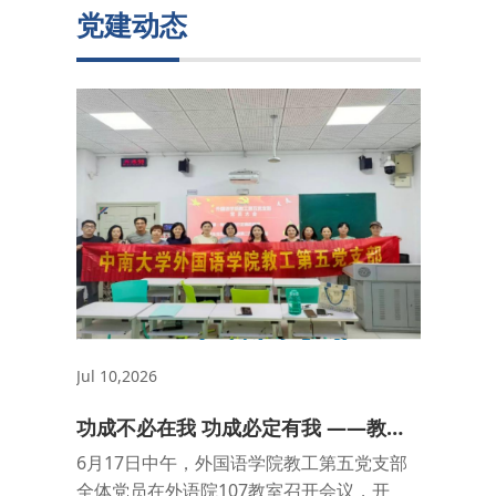
党建动态
Jul 10,2026
功成不必在我 功成必定有我 ——教工
第五党支部开展树立和践行正确政绩观
6月17日中午，外国语学院教工第五党支部
专题学习
全体党员在外语院107教室召开会议，开