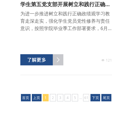
学生第五党支部开展树立和践行正确政
绩观专题党课暨主题党日活动
为进一步推进树立和践行正确政绩观学习教
育走深走实，强化学生党员党性修养与责任
意识，按照学院毕业季工作部署要求，6月
10日外国语学院学生第五党支部组织开展专
题党课学习与“薪火相传 初心永续”主题党日
活动，活动由党支部书记焦明辉主持，支部
全体党员参与活动。活动伊始，支部组织全
121
体党员先后聆听两场专题党课。学院党委委
员、副院长仲文明围绕正确政绩观的核心要
义与实践要求展开讲解，从立党为公、为民
造福、科学决策...
首页
上页
1
2
3
4
5
...
61
下页
尾页