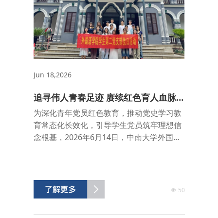
Jun 18,2026
追寻伟人青春足迹 赓续红色育人血脉
——学生第二党支部赴湖南第一师范纪
为深化青年党员红色教育，推动党史学习教
念馆开展主题党日活动
育常态化长效化，引导学生党员筑牢理想信
念根基，2026年6月14日，中南大学外国语
学院学生第二党支部在支部书记徐智欣的带
领下，前往湖南第一师范纪念馆开展实地研
学主题党日活动，支部全体学生党员参与本
次学习。 活动伊始，在纪念馆专业讲解员的
50
引导下，支部成员有序参观馆内基础陈列展
区。展厅以青年毛泽东在湖南第一师范求