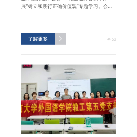
展“树立和践行正确价值观”专题学习。会议
伊始，党支部书记谢芸同志首先强调了支
部“三会一课”制度的重要性。她指出，“三会
一课”是党支部组织生活的基本制度，全体党
员要以严肃认真的态度对待每一次党建活
53
动；要严格遵守组织纪律和活动纪律，做到
准时参加、全程投入、学有所思、学有所
获。她鼓励党员同志在政治觉悟、思想认
识、工作态度、素质意...